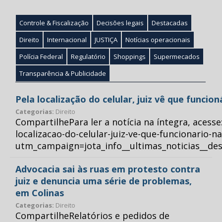
Controle & Fiscalização
Decisões legais
Destacadas
Direito
Internacional
JUSTIÇA
Notícias operacionais
Polícia Federal
Regulatório
Shoppings
Supermecados
Transparência & Publicidade
Pela localização do celular, juiz vê que funcio
Categorias:
Direito
CompartilhePara ler a notícia na íntegra, acess
localizacao-do-celular-juiz-ve-que-funcionario-n
utm_campaign=jota_info__ultimas_noticias__
Advocacia sai às ruas em protesto contra
juiz e denuncia uma série de problemas,
em Colinas
Categorias:
Direito
CompartilheRelatórios e pedidos de