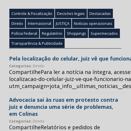
Controle & Fiscalização
Decisões legais
Destacadas
Direito
Internacional
JUSTIÇA
Notícias operacionais
Polícia Federal
Regulatório
Shoppings
Supermecados
Transparência & Publicidade
Pela localização do celular, juiz vê que funcio
Categorias:
Direito
CompartilhePara ler a notícia na íntegra, acess
localizacao-do-celular-juiz-ve-que-funcionario-n
utm_campaign=jota_info__ultimas_noticias__
Advocacia sai às ruas em protesto contra
juiz e denuncia uma série de problemas,
em Colinas
Categorias:
Direito
CompartilheRelatórios e pedidos de