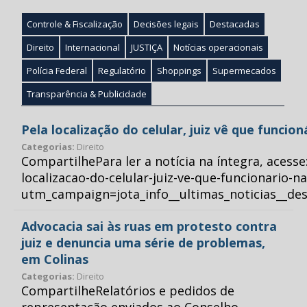
Controle & Fiscalização
Decisões legais
Destacadas
Direito
Internacional
JUSTIÇA
Notícias operacionais
Polícia Federal
Regulatório
Shoppings
Supermecados
Transparência & Publicidade
Pela localização do celular, juiz vê que funcio
Categorias:
Direito
CompartilhePara ler a notícia na íntegra, acess
localizacao-do-celular-juiz-ve-que-funcionario-n
utm_campaign=jota_info__ultimas_noticias__
Advocacia sai às ruas em protesto contra
juiz e denuncia uma série de problemas,
em Colinas
Categorias:
Direito
CompartilheRelatórios e pedidos de