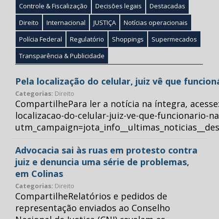
Controle & Fiscalização
Decisões legais
Destacadas
Direito
Internacional
JUSTIÇA
Notícias operacionais
Polícia Federal
Regulatório
Shoppings
Supermecados
Transparência & Publicidade
Pela localização do celular, juiz vê que funcio
Categorias:
Direito
CompartilhePara ler a notícia na íntegra, acess
localizacao-do-celular-juiz-ve-que-funcionario-n
utm_campaign=jota_info__ultimas_noticias__
Advocacia sai às ruas em protesto contra
juiz e denuncia uma série de problemas,
em Colinas
Categorias:
Direito
CompartilheRelatórios e pedidos de
representação enviados ao Conselho