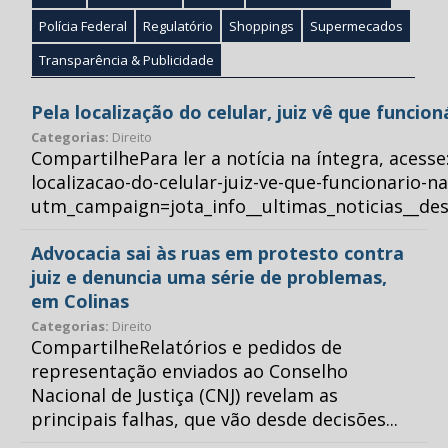
Polícia Federal
Regulatório
Shoppings
Supermecados
Transparência & Publicidade
Pela localização do celular, juiz vê que funcio
Categorias:
Direito
CompartilhePara ler a notícia na íntegra, acess
localizacao-do-celular-juiz-ve-que-funcionario-n
utm_campaign=jota_info__ultimas_noticias__
Advocacia sai às ruas em protesto contra
juiz e denuncia uma série de problemas,
em Colinas
Categorias:
Direito
CompartilheRelatórios e pedidos de
representação enviados ao Conselho
Nacional de Justiça (CNJ) revelam as
principais falhas, que vão desde decisões...