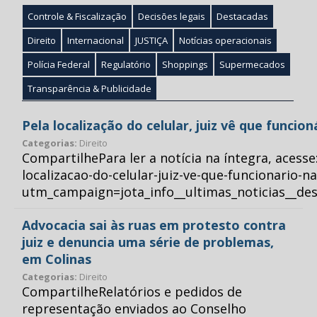
Controle & Fiscalização
Decisões legais
Destacadas
Direito
Internacional
JUSTIÇA
Notícias operacionais
Polícia Federal
Regulatório
Shoppings
Supermecados
Transparência & Publicidade
Pela localização do celular, juiz vê que funcio
Categorias:
Direito
CompartilhePara ler a notícia na íntegra, acess
localizacao-do-celular-juiz-ve-que-funcionario-n
utm_campaign=jota_info__ultimas_noticias__
Advocacia sai às ruas em protesto contra
juiz e denuncia uma série de problemas,
em Colinas
Categorias:
Direito
CompartilheRelatórios e pedidos de
representação enviados ao Conselho