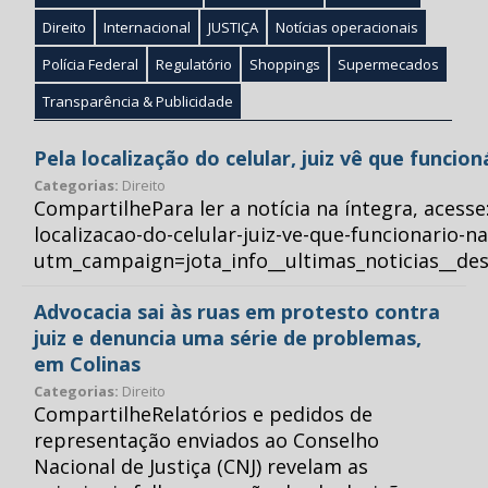
Direito
Internacional
JUSTIÇA
Notícias operacionais
Polícia Federal
Regulatório
Shoppings
Supermecados
Transparência & Publicidade
Pela localização do celular, juiz vê que funcio
Categorias:
Direito
CompartilhePara ler a notícia na íntegra, acess
localizacao-do-celular-juiz-ve-que-funcionario-n
utm_campaign=jota_info__ultimas_noticias__
Advocacia sai às ruas em protesto contra
juiz e denuncia uma série de problemas,
em Colinas
Categorias:
Direito
CompartilheRelatórios e pedidos de
representação enviados ao Conselho
Nacional de Justiça (CNJ) revelam as