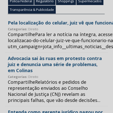
Polícia Federal
Regulatório
Shoppings
Supermecados
Transparência & Publicidade
Pela localização do celular, juiz vê que funcio
Categorias:
Direito
CompartilhePara ler a notícia na íntegra, acess
localizacao-do-celular-juiz-ve-que-funcionario-n
utm_campaign=jota_info__ultimas_noticias__
Advocacia sai às ruas em protesto contra
juiz e denuncia uma série de problemas,
em Colinas
Categorias:
Direito
CompartilheRelatórios e pedidos de
representação enviados ao Conselho
Nacional de Justiça (CNJ) revelam as
principais falhas, que vão desde decisões...
Entenda como gerente jurídico pagou por