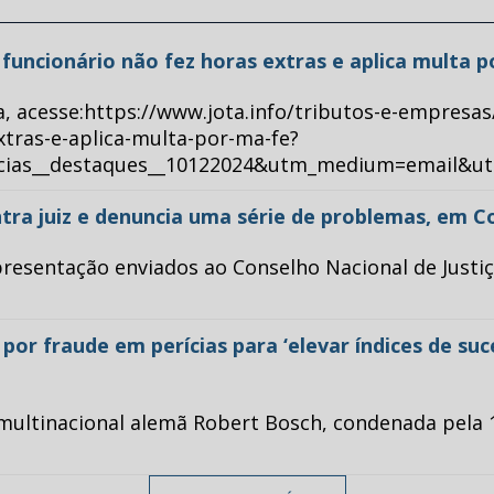
ue funcionário não fez horas extras e aplica multa 
a, acesse:https://www.jota.info/tributos-e-empresas
xtras-e-aplica-multa-por-ma-fe?
ticias__destaques__10122024&utm_medium=email&u
tra juiz e denuncia uma série de problemas, em C
esentação enviados ao Conselho Nacional de Justiça 
or fraude em perícias para ‘elevar índices de su
multinacional alemã Robert Bosch, condenada pela 1