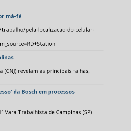
por má-fé
/trabalho/pela-localizacao-do-celular-
tm_source=RD+Station
olinas
(CNJ) revelam as principais falhas,
cesso’ da Bosch em processos
ª Vara Trabalhista de Campinas (SP)