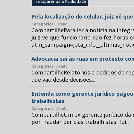
Transparência & Publicidade
Pela localização do celular, juiz vê q
Categorias:
Direito
CompartilhePara ler a notícia na íntegr
juiz-ve-que-funcionario-nao-fez-horas-e
utm_campaign=jota_info__ultimas_no
Advocacia sai às ruas em protesto con
Categorias:
Direito
CompartilheRelatórios e pedidos de repr
que vão desde decisões...
Entenda como gerente jurídico pagou p
trabalhistas
Categorias:
Direito
CompartilheUm ex-gerente jurídico da 
por fraudar perícias trabalhistas, foi...