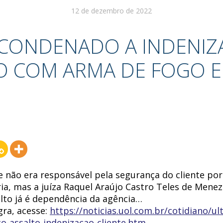
12 de dezembro de 2022
CONDENADO A INDENIZA
O COM ARMA DE FOGO E
não era responsável pela segurança do cliente por
ia, mas a juíza Raquel Araújo Castro Teles de Mene
lto já é dependência da agência…
egra, acesse:
https://noticias.uol.com.br/cotidiano/ul
o-assalto-indenizacao-cliente.htm