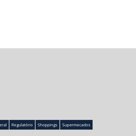
eral
Regulatório
Shoppings
Supermecados