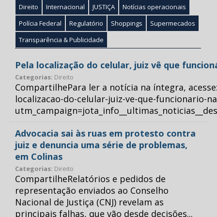
Direito
Internacional
JUSTIÇA
Notícias operacionais
Polícia Federal
Regulatório
Shoppings
Supermecados
Transparência & Publicidade
Pela localização do celular, juiz vê que funcio
Categorias:
Direito
CompartilhePara ler a notícia na íntegra, acess
localizacao-do-celular-juiz-ve-que-funcionario-n
utm_campaign=jota_info__ultimas_noticias__
Advocacia sai às ruas em protesto contra
juiz e denuncia uma série de problemas,
em Colinas
Categorias:
Direito
CompartilheRelatórios e pedidos de
representação enviados ao Conselho
Nacional de Justiça (CNJ) revelam as
principais falhas, que vão desde decisões...