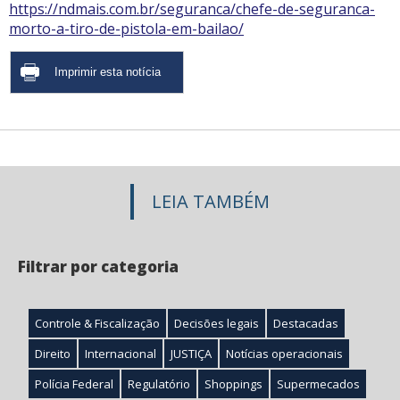
https://ndmais.com.br/seguranca/chefe-de-seguranca-
morto-a-tiro-de-pistola-em-bailao/
LEIA TAMBÉM
Filtrar por categoria
Controle & Fiscalização
Decisões legais
Destacadas
Direito
Internacional
JUSTIÇA
Notícias operacionais
Polícia Federal
Regulatório
Shoppings
Supermecados