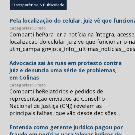
Transparência & Publicidade
Pela localização do celular, juiz vê que funcio
Categorias:
Direito
CompartilhePara ler a notícia na íntegra, acess
localizacao-do-celular-juiz-ve-que-funcionario-n
utm_campaign=jota_info__ultimas_noticias__
Advocacia sai às ruas em protesto contra
juiz e denuncia uma série de problemas,
em Colinas
Categorias:
Direito
CompartilheRelatórios e pedidos de
representação enviados ao Conselho
Nacional de Justiça (CNJ) revelam as
principais falhas, que vão desde decisões...
Entenda como gerente jurídico pagou por
fraude em perícias para ‘elevar índices de