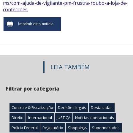
ms/com-ajuda-de-vigilante-pm-frustra-roubo-a-loja-de-
confeccoes
LEIA TAMBÉM
Filtrar por categoria
Controle & Fiscalização
Decisões legais
Destacadas
Direito
Internacional
JUSTIÇA
Notícias operacionais
Polícia Federal
Regulatório
Shoppings
Supermecados