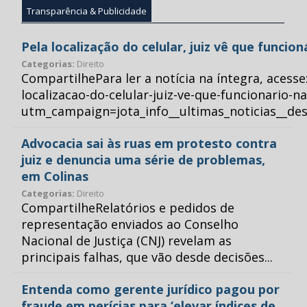
Transparência & Publicidade
Pela localização do celular, juiz vê que funcio
Categorias:
Direito
CompartilhePara ler a notícia na íntegra, acess
localizacao-do-celular-juiz-ve-que-funcionario-n
utm_campaign=jota_info__ultimas_noticias__
Advocacia sai às ruas em protesto contra
juiz e denuncia uma série de problemas,
em Colinas
Categorias:
Direito
CompartilheRelatórios e pedidos de
representação enviados ao Conselho
Nacional de Justiça (CNJ) revelam as
principais falhas, que vão desde decisões...
Entenda como gerente jurídico pagou por
fraude em perícias para ‘elevar índices de