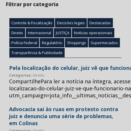
Filtrar por categoria
Controle & Fiscalização
Decisões legais
Destacadas
Direito
Internacional
JUSTIÇA
Notícias operacionais
Polícia Federal
Regulatório
Shoppings
Supermecados
Transparência & Publicidade
Pela localização do celular, juiz vê que funcio
Categorias:
Direito
CompartilhePara ler a notícia na íntegra, acess
localizacao-do-celular-juiz-ve-que-funcionario-n
utm_campaign=jota_info__ultimas_noticias__
Advocacia sai às ruas em protesto contra
juiz e denuncia uma série de problemas,
em Colinas
Categorias:
Direito