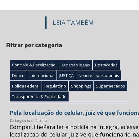
LEIA TAMBÉM
Filtrar por categoria
Controle & Fiscalização
Decisões legais
Destacadas
Direito
Internacional
JUSTIÇA
Notícias operacionais
Polícia Federal
Regulatório
Shoppings
Supermecados
Transparência & Publicidade
Pela localização do celular, juiz vê que funcio
Categorias:
Direito
CompartilhePara ler a notícia na íntegra, acess
localizacao-do-celular-juiz-ve-que-funcionario-n