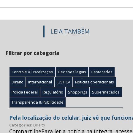
LEIA TAMBÉM
Filtrar por categoria
Controle & Fiscalização
Decisões legais
Destacadas
Direito
Internacional
JUSTIÇA
Notícias operacionais
Polícia Federal
Regulatório
Shoppings
Supermecados
Transparência & Publicidade
Pela localização do celular, juiz vê que funcio
Categorias:
Direito
CompartilhePara ler a notícia na íntegra, acess