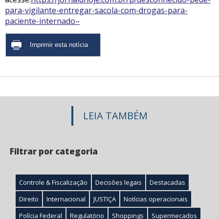
para-vigilante-entregar-sacola-com-drogas-para-
paciente-internado–
LEIA TAMBÉM
Filtrar por categoria
Controle & Fiscalização
Decisões legais
Destacadas
Direito
Internacional
JUSTIÇA
Notícias operacionais
Polícia Federal
Regulatório
Shoppings
Supermecados