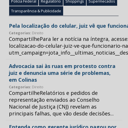
Polícia Federal
Regulatório
Shoppings
Supermecados
Transparência & Publicidade
Pela localização do celular, juiz vê que funcio
Categorias:
Direito
CompartilhePara ler a notícia na íntegra, acess
localizacao-do-celular-juiz-ve-que-funcionario-n
utm_campaign=jota_info__ultimas_noticias__
Advocacia sai às ruas em protesto contra
juiz e denuncia uma série de problemas,
em Colinas
Categorias:
Direito
CompartilheRelatórios e pedidos de
representação enviados ao Conselho
Nacional de Justiça (CNJ) revelam as
principais falhas, que vão desde decisões...
Entenda como gerente jurídico pagou por