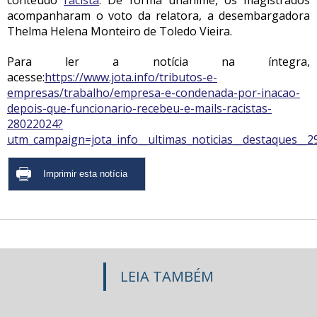
conteúdo
racista
. De forma unânime, os magistrados
acompanharam o voto da relatora, a desembargadora
Thelma Helena Monteiro de Toledo Vieira.
Para ler a notícia na íntegra,
acesse:
https://www.jota.info/tributos-e-
empresas/trabalho/empresa-e-condenada-por-inacao-
depois-que-funcionario-recebeu-e-mails-racistas-
28022024?
utm_campaign=jota_info__ultimas_noticias__destaques
LEIA TAMBÉM