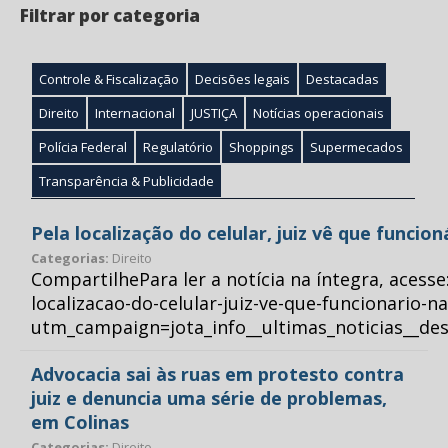
Filtrar por categoria
Controle & Fiscalização
Decisões legais
Destacadas
Direito
Internacional
JUSTIÇA
Notícias operacionais
Polícia Federal
Regulatório
Shoppings
Supermecados
Transparência & Publicidade
Pela localização do celular, juiz vê que funcio
Categorias:
Direito
CompartilhePara ler a notícia na íntegra, acess
localizacao-do-celular-juiz-ve-que-funcionario-n
utm_campaign=jota_info__ultimas_noticias__
Advocacia sai às ruas em protesto contra
juiz e denuncia uma série de problemas,
em Colinas
Categorias:
Direito