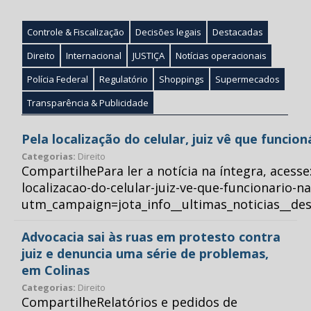
Controle & Fiscalização
Decisões legais
Destacadas
Direito
Internacional
JUSTIÇA
Notícias operacionais
Polícia Federal
Regulatório
Shoppings
Supermecados
Transparência & Publicidade
Pela localização do celular, juiz vê que funcio
Categorias:
Direito
CompartilhePara ler a notícia na íntegra, acess
localizacao-do-celular-juiz-ve-que-funcionario-n
utm_campaign=jota_info__ultimas_noticias__
Advocacia sai às ruas em protesto contra
juiz e denuncia uma série de problemas,
em Colinas
Categorias:
Direito
CompartilheRelatórios e pedidos de