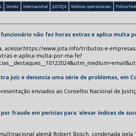
s
Direito
Internacional
JUSTIÇA
Notícias operacionais
Polícia Fed
ue funcionário não fez horas extras e aplica multa 
a, acesse:https://www.jota.info/tributos-e-empresas
xtras-e-aplica-multa-por-ma-fe?
ticias__destaques__10122024&utm_medium=email&u
tra juiz e denuncia uma série de problemas, em C
esentação enviados ao Conselho Nacional de Justiça 
or fraude em perícias para ‘elevar índices de su
multinacional alemã Robert Bosch, condenada pela 1