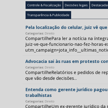
Controle & Fiscalização
Decisões legais
Destacada
Transparência & Publicidade
Pela localização do celular, juiz vê q
Categorias:
Direito
CompartilhePara ler a notícia na íntegr
juiz-ve-que-funcionario-nao-fez-horas-e
utm_campaign=jota_info__ultimas_no
Advocacia sai às ruas em protesto con
Categorias:
Direito
CompartilheRelatórios e pedidos de repr
que vão desde decisões...
Entenda como gerente jurídico pagou p
trabalhistas
Categorias:
Direito
CompartilheUm ex-gerente jurídico da 