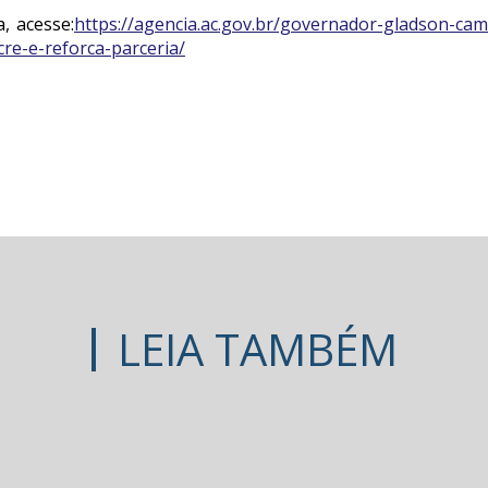
a, acesse:
https://agencia.ac.gov.br/governador-gladson-cam
re-e-reforca-parceria/
LEIA TAMBÉM