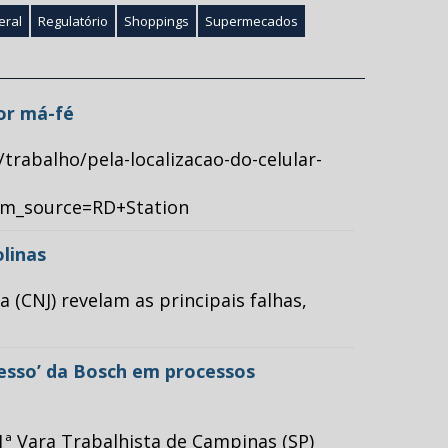
eral
Regulatório
Shoppings
Supermecados
por má-fé
/trabalho/pela-localizacao-do-celular-
tm_source=RD+Station
olinas
(CNJ) revelam as principais falhas,
cesso’ da Bosch em processos
ª Vara Trabalhista de Campinas (SP)