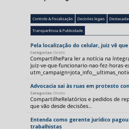
Controle & Fiscalização
Decisões legais
Destacada
Transparência & Publicidade
Pela localização do celular, juiz vê q
Categorias:
Direito
CompartilhePara ler a notícia na íntegr
juiz-ve-que-funcionario-nao-fez-horas-e
utm_campaign=jota_info__ultimas_no
Advocacia sai às ruas em protesto con
Categorias:
Direito
CompartilheRelatórios e pedidos de repr
que vão desde decisões...
Entenda como gerente jurídico pagou p
trabalhistas