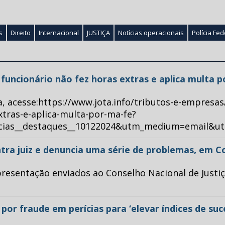
s
Direito
Internacional
JUSTIÇA
Notícias operacionais
Polícia Fed
ue funcionário não fez horas extras e aplica multa 
a, acesse:https://www.jota.info/tributos-e-empresas
xtras-e-aplica-multa-por-ma-fe?
ticias__destaques__10122024&utm_medium=email&u
tra juiz e denuncia uma série de problemas, em C
esentação enviados ao Conselho Nacional de Justiça 
or fraude em perícias para ‘elevar índices de su