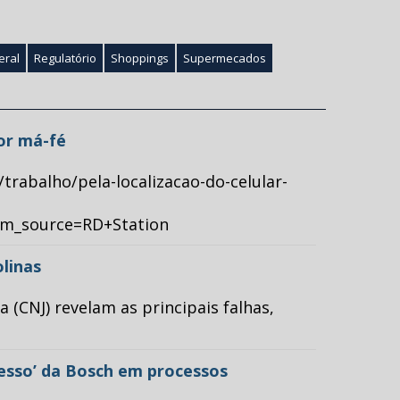
eral
Regulatório
Shoppings
Supermecados
por má-fé
/trabalho/pela-localizacao-do-celular-
tm_source=RD+Station
olinas
(CNJ) revelam as principais falhas,
cesso’ da Bosch em processos