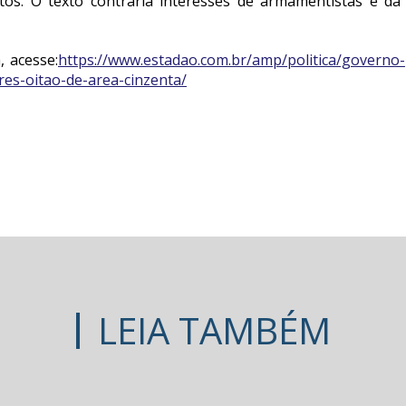
itos. O texto contraria interesses de armamentistas e 
, acesse:
https://www.estadao.com.br/amp/politica/governo-
res-oitao-de-area-cinzenta/
LEIA TAMBÉM