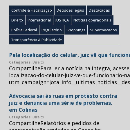
Controle & Fiscalização
Decisões legais
Destacadas
Direito
Internacional
JUSTIÇA
Notícias operacionais
Polícia Federal
Regulatório
Shoppings
Supermecados
Transparência & Publicidade
Pela localização do celular, juiz vê que funcio
Categorias:
Direito
CompartilhePara ler a notícia na íntegra, acess
localizacao-do-celular-juiz-ve-que-funcionario-n
utm_campaign=jota_info__ultimas_noticias__
Advocacia sai às ruas em protesto contra
juiz e denuncia uma série de problemas,
em Colinas
Categorias:
Direito
CompartilheRelatórios e pedidos de