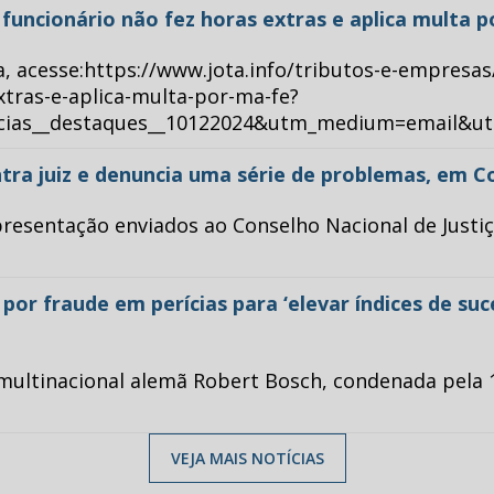
ue funcionário não fez horas extras e aplica multa 
a, acesse:https://www.jota.info/tributos-e-empresas
xtras-e-aplica-multa-por-ma-fe?
ticias__destaques__10122024&utm_medium=email&u
tra juiz e denuncia uma série de problemas, em C
esentação enviados ao Conselho Nacional de Justiça 
or fraude em perícias para ‘elevar índices de su
multinacional alemã Robert Bosch, condenada pela 1
VEJA MAIS NOTÍCIAS