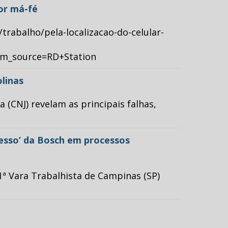
por má-fé
/trabalho/pela-localizacao-do-celular-
tm_source=RD+Station
olinas
(CNJ) revelam as principais falhas,
cesso’ da Bosch em processos
ª Vara Trabalhista de Campinas (SP)