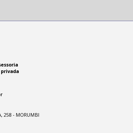
sessoria
 privada
br
RA, 258 - MORUMBI