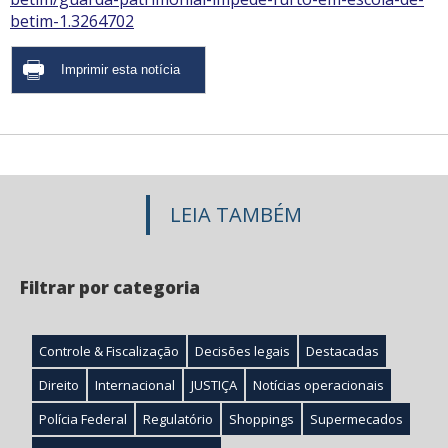
betim-1.3264702
LEIA TAMBÉM
Filtrar por categoria
Controle & Fiscalização
Decisões legais
Destacadas
Direito
Internacional
JUSTIÇA
Notícias operacionais
Polícia Federal
Regulatório
Shoppings
Supermecados