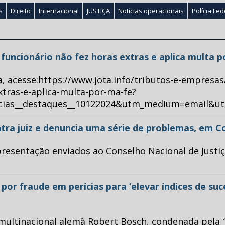
s
Direito
Internacional
JUSTIÇA
Notícias operacionais
Polícia Fed
ue funcionário não fez horas extras e aplica multa 
a, acesse:https://www.jota.info/tributos-e-empresas
xtras-e-aplica-multa-por-ma-fe?
ticias__destaques__10122024&utm_medium=email&u
tra juiz e denuncia uma série de problemas, em C
esentação enviados ao Conselho Nacional de Justiça 
or fraude em perícias para ‘elevar índices de su
multinacional alemã Robert Bosch, condenada pela 1