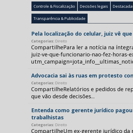
Controle & Fiscalização
Decisões legais
Destacada
Transparência & Publicidade
Pela localização do celular, juiz vê q
Categorias:
Direito
CompartilhePara ler a notícia na íntegr
juiz-ve-que-funcionario-nao-fez-horas-e
utm_campaign=jota_info__ultimas_no
Advocacia sai às ruas em protesto con
Categorias:
Direito
CompartilheRelatórios e pedidos de repr
que vão desde decisões...
Entenda como gerente jurídico pagou p
trabalhistas
Categorias:
Direito
CompartilheUm ex-gerente jurídico da 