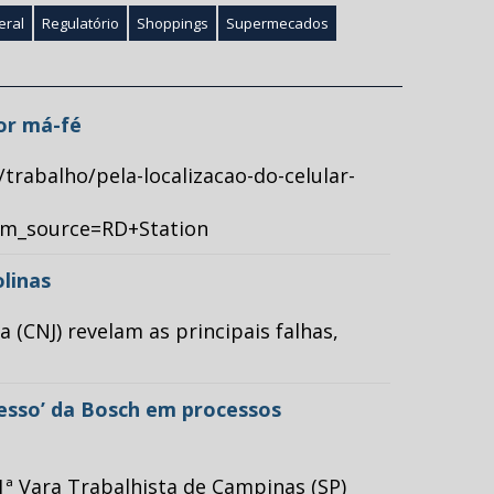
eral
Regulatório
Shoppings
Supermecados
por má-fé
/trabalho/pela-localizacao-do-celular-
tm_source=RD+Station
olinas
(CNJ) revelam as principais falhas,
cesso’ da Bosch em processos
ª Vara Trabalhista de Campinas (SP)