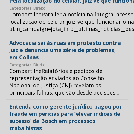
Pela localização do celular, juiz vê que funcio
Categorias:
Direito
CompartilhePara ler a notícia na íntegra, acess
localizacao-do-celular-juiz-ve-que-funcionario-n
utm_campaign=jota_info__ultimas_noticias__
Advocacia sai às ruas em protesto contra
juiz e denuncia uma série de problemas,
em Colinas
Categorias:
Direito
CompartilheRelatórios e pedidos de
representação enviados ao Conselho
Nacional de Justiça (CNJ) revelam as
principais falhas, que vão desde decisões...
Entenda como gerente jurídico pagou por
fraude em perícias para ‘elevar índices de
sucesso’ da Bosch em processos
trabalhistas