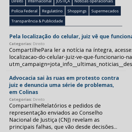
Direito
Internacional
JUSTIÇA
Notícias operacionais
Polícia Federal
Regulatório
Shoppings
Supermecados
Transparência & Publicidade
Pela localização do celular, juiz vê que funcio
Categorias:
Direito
CompartilhePara ler a notícia na íntegra, acess
localizacao-do-celular-juiz-ve-que-funcionario-n
utm_campaign=jota_info__ultimas_noticias__
Advocacia sai às ruas em protesto contra
juiz e denuncia uma série de problemas,
em Colinas
Categorias:
Direito
CompartilheRelatórios e pedidos de
representação enviados ao Conselho
Nacional de Justiça (CNJ) revelam as
principais falhas, que vão desde decisões...