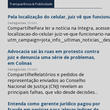
Transparência & Publicidade
Pela localização do celular, juiz vê que funcio
Categorias:
Direito
CompartilhePara ler a notícia na íntegra, acess
localizacao-do-celular-juiz-ve-que-funcionario-n
utm_campaign=jota_info__ultimas_noticias__
Advocacia sai às ruas em protesto contra
juiz e denuncia uma série de problemas,
em Colinas
Categorias:
Direito
CompartilheRelatórios e pedidos de
representação enviados ao Conselho
Nacional de Justiça (CNJ) revelam as
principais falhas, que vão desde decisões...
Entenda como gerente jurídico pagou por
fraude em perícias para ‘elevar índices de