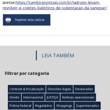
acesse:
https://cambiranoticias.com.br/ladroes-levam-
revolver-e-coletes-balisticos-de-subestacao-da-sanepar/
LEIA TAMBÉM
Filtrar por categoria
Controle & Fiscalização
Decisões legais
Destacadas
Direito
Internacional
JUSTIÇA
Notícias operacionais
Polícia Federal
Regulatório
Shoppings
Supermecados