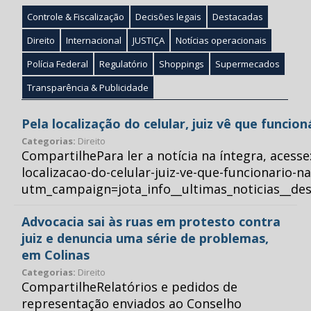
Controle & Fiscalização
Decisões legais
Destacadas
Direito
Internacional
JUSTIÇA
Notícias operacionais
Polícia Federal
Regulatório
Shoppings
Supermecados
Transparência & Publicidade
Pela localização do celular, juiz vê que funcio
Categorias:
Direito
CompartilhePara ler a notícia na íntegra, acess
localizacao-do-celular-juiz-ve-que-funcionario-n
utm_campaign=jota_info__ultimas_noticias__
Advocacia sai às ruas em protesto contra
juiz e denuncia uma série de problemas,
em Colinas
Categorias:
Direito
CompartilheRelatórios e pedidos de
representação enviados ao Conselho