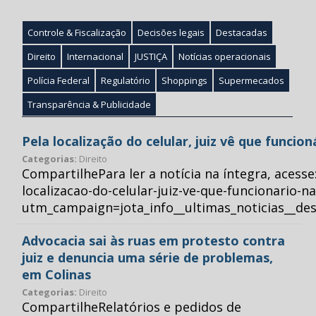
Controle & Fiscalização
Decisões legais
Destacadas
Direito
Internacional
JUSTIÇA
Notícias operacionais
Polícia Federal
Regulatório
Shoppings
Supermecados
Transparência & Publicidade
Pela localização do celular, juiz vê que funcio
Categorias:
Direito
CompartilhePara ler a notícia na íntegra, acess
localizacao-do-celular-juiz-ve-que-funcionario-n
utm_campaign=jota_info__ultimas_noticias__
Advocacia sai às ruas em protesto contra
juiz e denuncia uma série de problemas,
em Colinas
Categorias:
Direito
CompartilheRelatórios e pedidos de