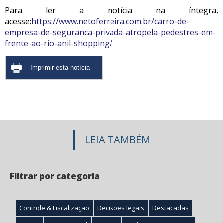
Para ler a notícia na íntegra,
acesse:
https://www.netoferreira.com.br/carro-de-
empresa-de-seguranca-privada-atropela-pedestres-em-
frente-ao-rio-anil-shopping/
LEIA TAMBÉM
Filtrar por categoria
Controle & Fiscalização
Decisões legais
Destacadas