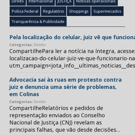
Direito
Internacional
JUSTIÇA
Notícias operacionais
Polícia Federal
Regulatório
Shoppings
Supermecados
Transparência & Publicidade
Pela localização do celular, juiz vê que funcio
Categorias:
Direito
CompartilhePara ler a notícia na íntegra, acess
localizacao-do-celular-juiz-ve-que-funcionario-n
utm_campaign=jota_info__ultimas_noticias__
Advocacia sai às ruas em protesto contra
juiz e denuncia uma série de problemas,
em Colinas
Categorias:
Direito
CompartilheRelatórios e pedidos de
representação enviados ao Conselho
Nacional de Justiça (CNJ) revelam as
principais falhas, que vão desde decisões...