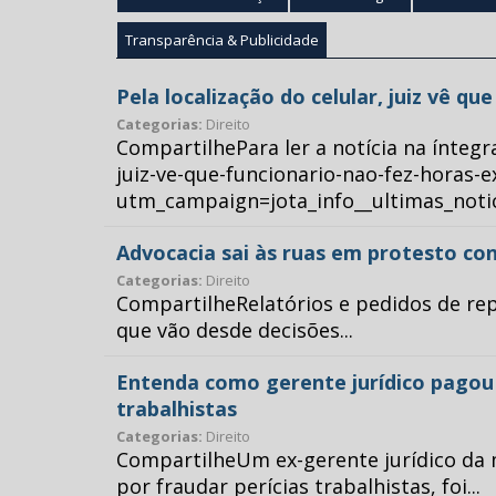
Transparência & Publicidade
Pela localização do celular, juiz vê q
Categorias:
Direito
CompartilhePara ler a notícia na íntegr
juiz-ve-que-funcionario-nao-fez-horas-e
utm_campaign=jota_info__ultimas_no
Advocacia sai às ruas em protesto con
Categorias:
Direito
CompartilheRelatórios e pedidos de repr
que vão desde decisões...
Entenda como gerente jurídico pagou p
trabalhistas
Categorias:
Direito
CompartilheUm ex-gerente jurídico da 
por fraudar perícias trabalhistas, foi...