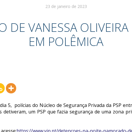
23 de janeiro de 2023
 DE VANESSA OLIVEIRA
EM POLÊMICA
a 5, polícias do Núcleo de Segurança Privada da PSP entr
es detiveram, um PSP que fazia segurança de uma zona pr
 acesse:
https://www.vip.pt/detencoes-na-noite-namorado-de