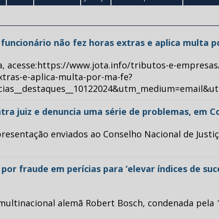
ue funcionário não fez horas extras e aplica multa 
a, acesse:https://www.jota.info/tributos-e-empresas
xtras-e-aplica-multa-por-ma-fe?
ticias__destaques__10122024&utm_medium=email&u
tra juiz e denuncia uma série de problemas, em C
esentação enviados ao Conselho Nacional de Justiça 
or fraude em perícias para ‘elevar índices de su
multinacional alemã Robert Bosch, condenada pela 1