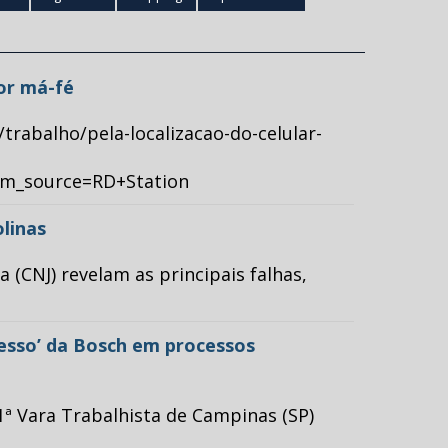
por má-fé
/trabalho/pela-localizacao-do-celular-
tm_source=RD+Station
olinas
(CNJ) revelam as principais falhas,
cesso’ da Bosch em processos
ª Vara Trabalhista de Campinas (SP)