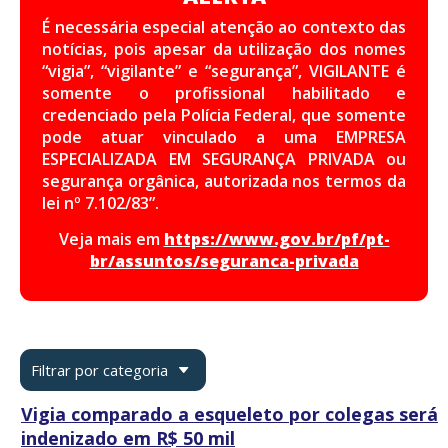
É necessária especial atenção ao contexto das
notícias, pois apesar da utilização dos nomes
“vigia”, “vigilante” e “segurança”, VIGILANTE é
somente o profissional habilitado e
credenciado pela Polícia Federal, que somente
pode atuar vinculado a uma EMPRESA
ESPECIALIZADA EM SEGURANÇA PRIVADA ou
segurança orgânica, autorizada nos termos da
lei nº 7.102/83”.
Veja mais em
https://www.gov.br/pf/pt-
br/assuntos/seguranca-privada
Filtrar por categoria
Vigia comparado a esqueleto por colegas será
indenizado em R$ 50 mil