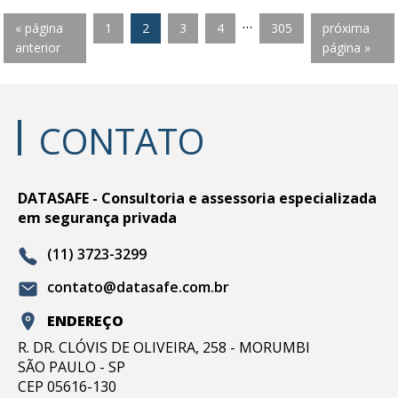
…
« página
1
2
3
4
305
próxima
anterior
página »
CONTATO
DATASAFE - Consultoria e assessoria especializada
em segurança privada
(11) 3723-3299
contato@datasafe.com.br
ENDEREÇO
R. DR. CLÓVIS DE OLIVEIRA, 258 - MORUMBI
SÃO PAULO - SP
CEP 05616-130