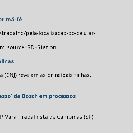
por má-fé
/trabalho/pela-localizacao-do-celular-
tm_source=RD+Station
olinas
(CNJ) revelam as principais falhas,
cesso’ da Bosch em processos
ª Vara Trabalhista de Campinas (SP)