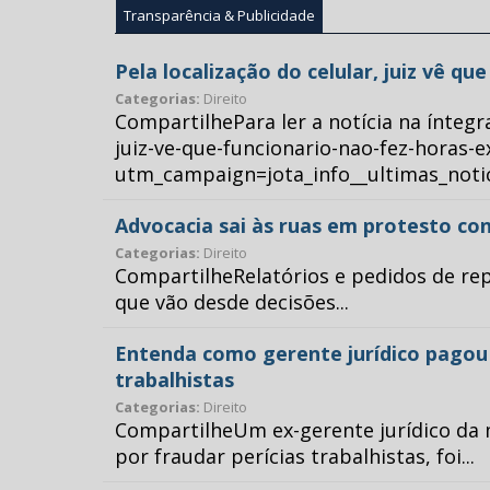
Transparência & Publicidade
Pela localização do celular, juiz vê q
Categorias:
Direito
CompartilhePara ler a notícia na íntegr
juiz-ve-que-funcionario-nao-fez-horas-e
utm_campaign=jota_info__ultimas_no
Advocacia sai às ruas em protesto con
Categorias:
Direito
CompartilheRelatórios e pedidos de repr
que vão desde decisões...
Entenda como gerente jurídico pagou p
trabalhistas
Categorias:
Direito
CompartilheUm ex-gerente jurídico da 
por fraudar perícias trabalhistas, foi...