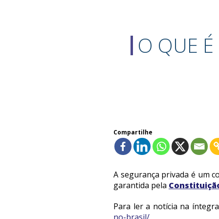
O QUE É
Compartilhe
A segurança privada é um co
garantida pela
Constituiçã
Para ler a notícia na íntegra
no-brasil/