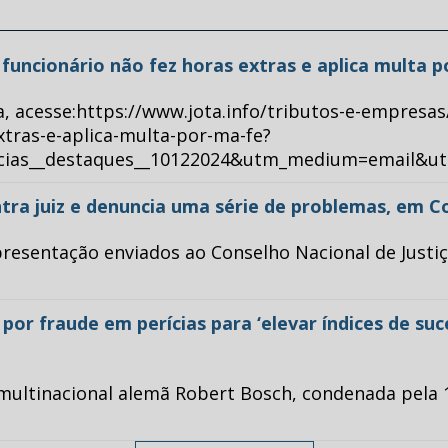
ue funcionário não fez horas extras e aplica multa 
a, acesse:https://www.jota.info/tributos-e-empresas
xtras-e-aplica-multa-por-ma-fe?
ticias__destaques__10122024&utm_medium=email&u
tra juiz e denuncia uma série de problemas, em C
esentação enviados ao Conselho Nacional de Justiça 
or fraude em perícias para ‘elevar índices de su
multinacional alemã Robert Bosch, condenada pela 1