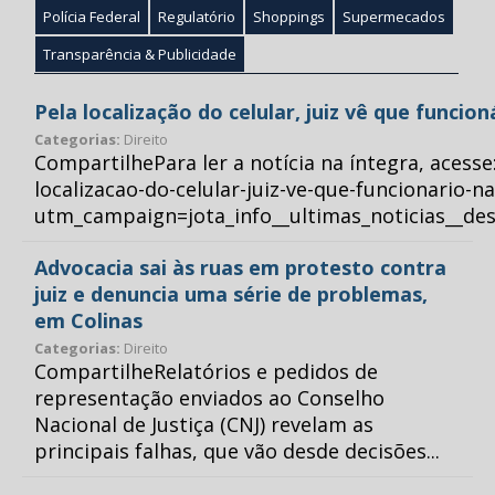
Polícia Federal
Regulatório
Shoppings
Supermecados
Transparência & Publicidade
Pela localização do celular, juiz vê que funcio
Categorias:
Direito
CompartilhePara ler a notícia na íntegra, acess
localizacao-do-celular-juiz-ve-que-funcionario-n
utm_campaign=jota_info__ultimas_noticias__
Advocacia sai às ruas em protesto contra
juiz e denuncia uma série de problemas,
em Colinas
Categorias:
Direito
CompartilheRelatórios e pedidos de
representação enviados ao Conselho
Nacional de Justiça (CNJ) revelam as
principais falhas, que vão desde decisões...