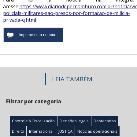
acesse:
https://www.diariodepernambuco.com.br/noticia/vi
policiais-militares-sao-presos-por-formacao-de-milicia-
privada-q.html
LEIA TAMBÉM
Filtrar por categoria
Controle & Fiscalização
Decisões legais
Destacadas
Direito
Internacional
JUSTIÇA
Notícias operacionais