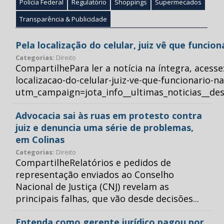
Polícia Federal
Regulatório
Shoppings
Supermecados
Transparência & Publicidade
Pela localização do celular, juiz vê que funcio
Categorias:
Direito
CompartilhePara ler a notícia na íntegra, acess
localizacao-do-celular-juiz-ve-que-funcionario-n
utm_campaign=jota_info__ultimas_noticias__
Advocacia sai às ruas em protesto contra
juiz e denuncia uma série de problemas,
em Colinas
Categorias:
Direito
CompartilheRelatórios e pedidos de
representação enviados ao Conselho
Nacional de Justiça (CNJ) revelam as
principais falhas, que vão desde decisões...
Entenda como gerente jurídico pagou por