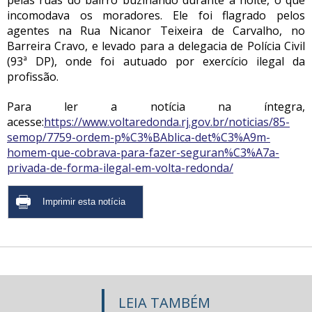
pelas ruas do bairro buzinando durante a noite, o que
incomodava os moradores. Ele foi flagrado pelos
agentes na Rua Nicanor Teixeira de Carvalho, no
Barreira Cravo, e levado para a delegacia de Polícia Civil
(93ª DP), onde foi autuado por exercício ilegal da
profissão.
Para ler a notícia na íntegra,
acesse:
https://www.voltaredonda.rj.gov.br/noticias/85-
semop/7759-ordem-p%C3%BAblica-det%C3%A9m-
homem-que-cobrava-para-fazer-seguran%C3%A7a-
privada-de-forma-ilegal-em-volta-redonda/
LEIA TAMBÉM