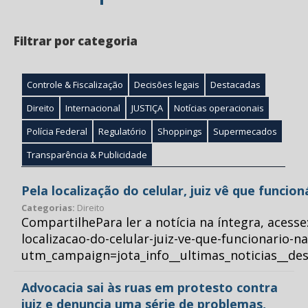
Filtrar por categoria
Controle & Fiscalização
Decisões legais
Destacadas
Direito
Internacional
JUSTIÇA
Notícias operacionais
Polícia Federal
Regulatório
Shoppings
Supermecados
Transparência & Publicidade
Pela localização do celular, juiz vê que funcio
Categorias:
Direito
CompartilhePara ler a notícia na íntegra, acess
localizacao-do-celular-juiz-ve-que-funcionario-n
utm_campaign=jota_info__ultimas_noticias__
Advocacia sai às ruas em protesto contra
juiz e denuncia uma série de problemas,