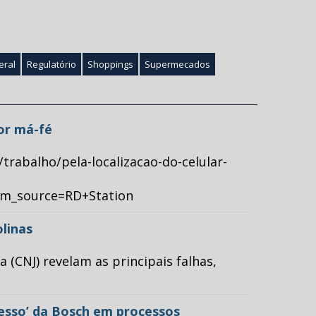
eral
Regulatório
Shoppings
Supermecados
por má-fé
/trabalho/pela-localizacao-do-celular-
tm_source=RD+Station
olinas
(CNJ) revelam as principais falhas,
cesso’ da Bosch em processos