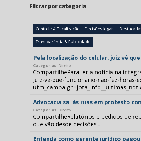
Filtrar por categoria
Controle & Fiscalização
Decisões legais
Destacada
Transparência & Publicidade
Pela localização do celular, juiz vê q
Categorias:
Direito
CompartilhePara ler a notícia na íntegr
juiz-ve-que-funcionario-nao-fez-horas-e
utm_campaign=jota_info__ultimas_no
Advocacia sai às ruas em protesto con
Categorias:
Direito
CompartilheRelatórios e pedidos de repr
que vão desde decisões...
Entenda como gerente jurídico pagou p