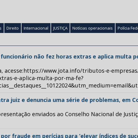
s
Direito
Internacional
JUSTIÇA
Notícias operacionais
Polícia Fed
ue funcionário não fez horas extras e aplica multa 
a, acesse:https://www.jota.info/tributos-e-empresas
xtras-e-aplica-multa-por-ma-fe?
ticias__destaques__10122024&utm_medium=email&u
tra juiz e denuncia uma série de problemas, em C
esentação enviados ao Conselho Nacional de Justiça 
or fraude em perícias para ‘elevar índices de su