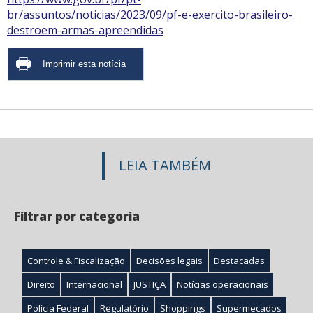
br/assuntos/noticias/2023/09/pf-e-exercito-brasileiro-
destroem-armas-apreendidas
LEIA TAMBÉM
Filtrar por categoria
Controle & Fiscalização
Decisões legais
Destacadas
Direito
Internacional
JUSTIÇA
Notícias operacionais
Polícia Federal
Regulatório
Shoppings
Supermecados