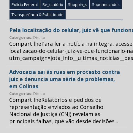
Polícia Federal
Regulatório
Shoppings
Supermecados
Transparência & Publicidade
Pela localização do celular, juiz vê que funcio
Categorias:
Direito
CompartilhePara ler a notícia na íntegra, acess
localizacao-do-celular-juiz-ve-que-funcionario-n
utm_campaign=jota_info__ultimas_noticias__
Advocacia sai às ruas em protesto contra
juiz e denuncia uma série de problemas,
em Colinas
Categorias:
Direito
CompartilheRelatórios e pedidos de
representação enviados ao Conselho
Nacional de Justiça (CNJ) revelam as
principais falhas, que vão desde decisões...