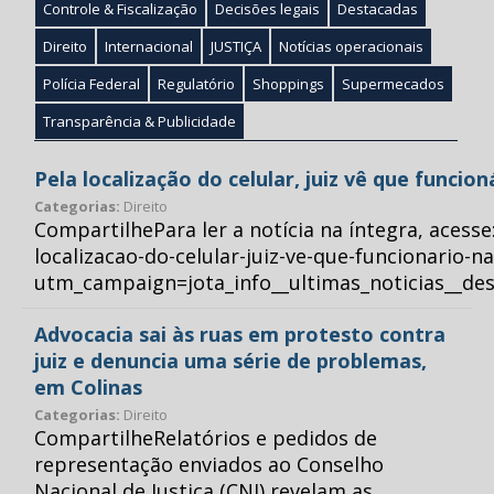
Controle & Fiscalização
Decisões legais
Destacadas
Direito
Internacional
JUSTIÇA
Notícias operacionais
Polícia Federal
Regulatório
Shoppings
Supermecados
Transparência & Publicidade
Pela localização do celular, juiz vê que funcio
Categorias:
Direito
CompartilhePara ler a notícia na íntegra, acess
localizacao-do-celular-juiz-ve-que-funcionario-n
utm_campaign=jota_info__ultimas_noticias__
Advocacia sai às ruas em protesto contra
juiz e denuncia uma série de problemas,
em Colinas
Categorias:
Direito
CompartilheRelatórios e pedidos de
representação enviados ao Conselho
Nacional de Justiça (CNJ) revelam as