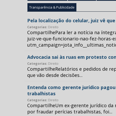
Transparência & Publicidade
Pela localização do celular, juiz vê q
Categorias:
Direito
CompartilhePara ler a notícia na íntegr
juiz-ve-que-funcionario-nao-fez-horas-e
utm_campaign=jota_info__ultimas_no
Advocacia sai às ruas em protesto con
Categorias:
Direito
CompartilheRelatórios e pedidos de repr
que vão desde decisões...
Entenda como gerente jurídico pagou p
trabalhistas
Categorias:
Direito
CompartilheUm ex-gerente jurídico da 
por fraudar perícias trabalhistas, foi...