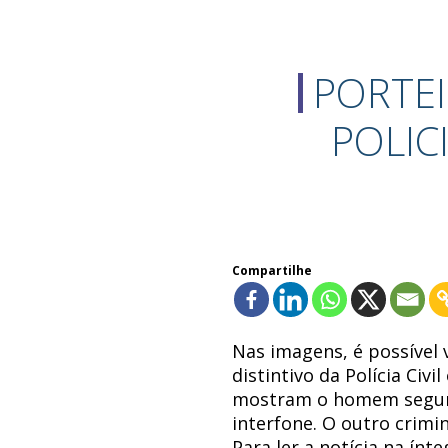
PORTEI
POLIC
Compartilhe
Nas imagens, é possível
distintivo da Polícia Civ
mostram o homem segura
interfone. O outro crimi
Para ler a notícia na ínt