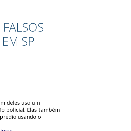
 FALSOS
 EM SP
 Um deles uso um
gão policial. Elas também
prédio usando o
timas-