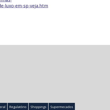
de-luxo-em-sp-veja.htm
eral
Regulatório
Shoppings
Supermecados