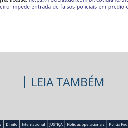
eiro-impede-entrada-de-falsos-policiais-em-predio-
LEIA TAMBÉM
s
Direito
Internacional
JUSTIÇA
Notícias operacionais
Polícia Fed