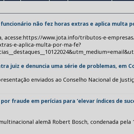
ue funcionário não fez horas extras e aplica multa 
a, acesse:https://www.jota.info/tributos-e-empresas
xtras-e-aplica-multa-por-ma-fe?
ticias__destaques__10122024&utm_medium=email&u
tra juiz e denuncia uma série de problemas, em C
esentação enviados ao Conselho Nacional de Justiça 
or fraude em perícias para ‘elevar índices de su
multinacional alemã Robert Bosch, condenada pela 1