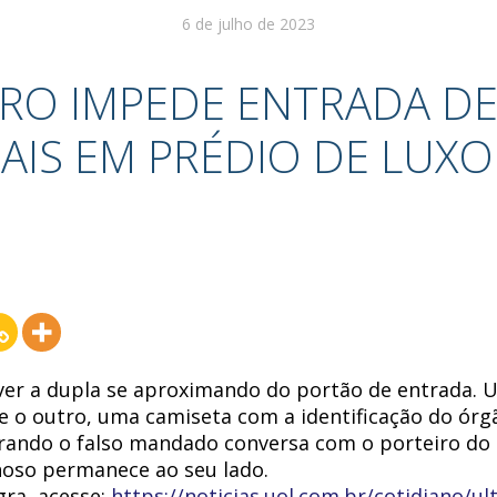
6 de julho de 2023
RO IMPEDE ENTRADA DE
IAIS EM PRÉDIO DE LUXO
 ver a dupla se aproximando do portão de entrada.
il e o outro, uma camiseta com a identificação do ór
ndo o falso mandado conversa com o porteiro do 
noso permanece ao seu lado.
egra, acesse:
https://noticias.uol.com.br/cotidiano/ul