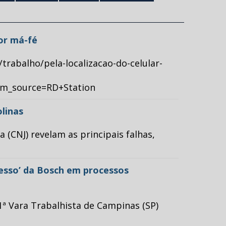
por má-fé
/trabalho/pela-localizacao-do-celular-
tm_source=RD+Station
olinas
(CNJ) revelam as principais falhas,
cesso’ da Bosch em processos
ª Vara Trabalhista de Campinas (SP)