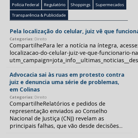
Polícia Federal
Regulatório
Shoppings
Supermecados
Transparência & Publicidade
Pela localização do celular, juiz vê que funcio
Categorias:
Direito
CompartilhePara ler a notícia na íntegra, acess
localizacao-do-celular-juiz-ve-que-funcionario-n
utm_campaign=jota_info__ultimas_noticias__
Advocacia sai às ruas em protesto contra
juiz e denuncia uma série de problemas,
em Colinas
Categorias:
Direito
CompartilheRelatórios e pedidos de
representação enviados ao Conselho
Nacional de Justiça (CNJ) revelam as
principais falhas, que vão desde decisões...