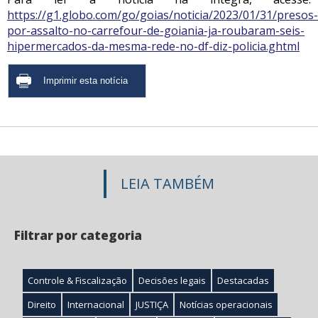
https://g1.globo.com/go/goias/noticia/2023/01/31/presos-
por-assalto-no-carrefour-de-goiania-ja-roubaram-seis-
hipermercados-da-mesma-rede-no-df-diz-policia.ghtml
LEIA TAMBÉM
Filtrar por categoria
Controle & Fiscalização
Decisões legais
Destacadas
Direito
Internacional
JUSTIÇA
Notícias operacionais