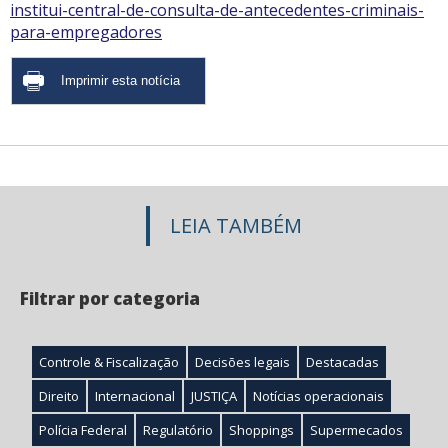
institui-central-de-consulta-de-antecedentes-criminais-
para-empregadores
LEIA TAMBÉM
Filtrar por categoria
Controle & Fiscalização
Decisões legais
Destacadas
Direito
Internacional
JUSTIÇA
Notícias operacionais
Polícia Federal
Regulatório
Shoppings
Supermecados