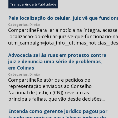
Transparência & Publicidade
Pela localização do celular, juiz vê que funcio
Categorias:
Direito
CompartilhePara ler a notícia na íntegra, acess
localizacao-do-celular-juiz-ve-que-funcionario-n
utm_campaign=jota_info__ultimas_noticias__
Advocacia sai às ruas em protesto contra
juiz e denuncia uma série de problemas,
em Colinas
Categorias:
Direito
CompartilheRelatórios e pedidos de
representação enviados ao Conselho
Nacional de Justiça (CNJ) revelam as
principais falhas, que vão desde decisões...
Entenda como gerente jurídico pagou por
fraude em perícias para ‘elevar índices de