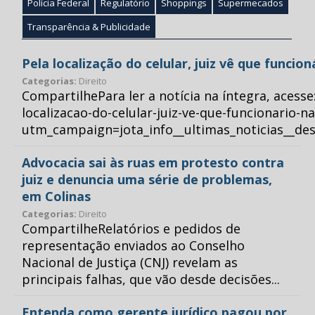
Polícia Federal
Regulatório
Shoppings
Supermecados
Transparência & Publicidade
Pela localização do celular, juiz vê que funcio
Categorias:
Direito
CompartilhePara ler a notícia na íntegra, acess
localizacao-do-celular-juiz-ve-que-funcionario-n
utm_campaign=jota_info__ultimas_noticias__
Advocacia sai às ruas em protesto contra
juiz e denuncia uma série de problemas,
em Colinas
Categorias:
Direito
CompartilheRelatórios e pedidos de
representação enviados ao Conselho
Nacional de Justiça (CNJ) revelam as
principais falhas, que vão desde decisões...
Entenda como gerente jurídico pagou por