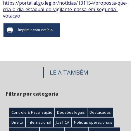
https://portal.al.go.leg.br/noticias/131154/proposta-que-
cria-o-dia-estadual-do-vigilante-passa-em-segunda-
votacao
LEIA TAMBÉM
Filtrar por categoria
Controle & Fiscalização
Decisões legais
Destacadas
Direito
Internacional
JUSTIÇA
Notícias operacionais