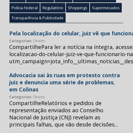
Polícia Federal
Regulatório
Shoppings
Supermecados
Transparência & Publicidade
Pela localização do celular, juiz vê que funcio
Categorias:
Direito
CompartilhePara ler a notícia na íntegra, acess
localizacao-do-celular-juiz-ve-que-funcionario-n
utm_campaign=jota_info__ultimas_noticias__
Advocacia sai às ruas em protesto contra
juiz e denuncia uma série de problemas,
em Colinas
Categorias:
Direito
CompartilheRelatórios e pedidos de
representação enviados ao Conselho
Nacional de Justiça (CNJ) revelam as
principais falhas, que vão desde decisões...