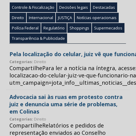
Controle & Fiscalização
Decisões legais
Destacadas
Direito
Internacional
JUSTIÇA
Notícias operacionais
Polícia Federal
Regulatório
Shoppings
Supermecados
Transparência & Publicidade
Pela localização do celular, juiz vê que funcio
Categorias:
Direito
CompartilhePara ler a notícia na íntegra, acess
localizacao-do-celular-juiz-ve-que-funcionario-n
utm_campaign=jota_info__ultimas_noticias__
Advocacia sai às ruas em protesto contra
juiz e denuncia uma série de problemas,
em Colinas
Categorias:
Direito
CompartilheRelatórios e pedidos de
representação enviados ao Conselho