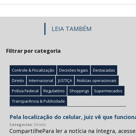
LEIA TAMBÉM
Filtrar por categoria
Controle & Fiscalização
Decisões legais
Destacadas
Direito
Internacional
JUSTIÇA
Notícias operacionais
Polícia Federal
Regulatório
Shoppings
Supermecados
Transparência & Publicidade
Pela localização do celular, juiz vê que funcio
Categorias:
Direito
CompartilhePara ler a notícia na íntegra, acess