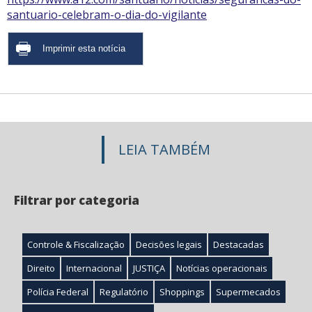
santuario-celebram-o-dia-do-vigilante
LEIA TAMBÉM
Filtrar por categoria
Controle & Fiscalização
Decisões legais
Destacadas
Direito
Internacional
JUSTIÇA
Notícias operacionais
Polícia Federal
Regulatório
Shoppings
Supermecados