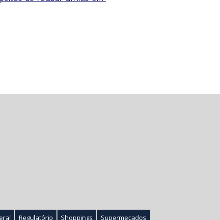
eral
Regulatório
Shoppings
Supermecados