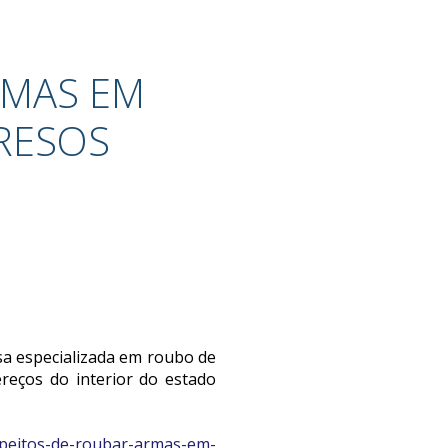
RMAS EM
RESOS
sa especializada em roubo de
reços do interior do estado
uspeitos-de-roubar-armas-em-