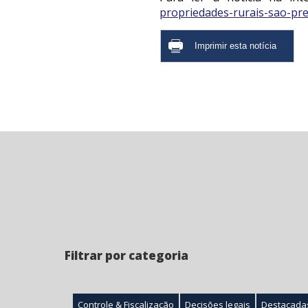
propriedades-rurais-sao-pr
Filtrar por categoria
Controle & Fiscalização
Decisões legais
Destacada