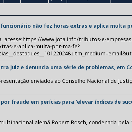
ue funcionário não fez horas extras e aplica multa 
a, acesse:https://www.jota.info/tributos-e-empresas
xtras-e-aplica-multa-por-ma-fe?
ticias__destaques__10122024&utm_medium=email&u
tra juiz e denuncia uma série de problemas, em C
esentação enviados ao Conselho Nacional de Justiça 
or fraude em perícias para ‘elevar índices de su
multinacional alemã Robert Bosch, condenada pela 1