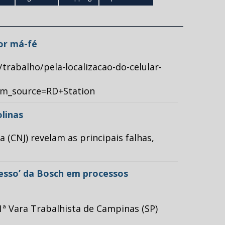
por má-fé
/trabalho/pela-localizacao-do-celular-
tm_source=RD+Station
olinas
(CNJ) revelam as principais falhas,
cesso’ da Bosch em processos
ª Vara Trabalhista de Campinas (SP)