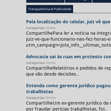
Transparência & Publicidade
Pela localização do celular, juiz vê q
Categorias:
Direito
CompartilhePara ler a notícia na íntegr
juiz-ve-que-funcionario-nao-fez-horas-e
utm_campaign=jota_info__ultimas_no
Advocacia sai às ruas em protesto con
Categorias:
Direito
CompartilheRelatórios e pedidos de repr
que vão desde decisões...
Entenda como gerente jurídico pagou p
trabalhistas
Categorias:
Direito
CompartilheUm ex-gerente jurídico da 
por fraudar perícias trabalhistas, foi...